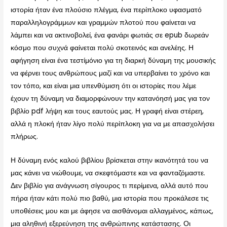
ιστορία ήταν ένα πλούσιο πλέγμα, ένα περίπλοκο υφασματό
παραλληλογράμμων και γραμμών πλοτού που φαίνεται να
λάμπει και να ακτινοβολεί, ένα φανάρι φωτιάς σε epub δωρεάν
κόσμο που συχνά φαίνεται πολύ σκοτεινός και ανελέης. Η
αφήγηση είναι ένα τεστίμόνιο για τη διαρκή δύναμη της μουσικής
να φέρνει τους ανθρώπους μαζί και να υπερβαίνει το χρόνο και
τον τόπο, και είναι μια υπενθύμιση ότι οι ιστορίες που λέμε
έχουν τη δύναμη να διαμορφώνουν την κατανόησή μας για τον
βιβλίο pdf λήψη και τους εαυτούς μας. Η γραφή είναι στέρεη,
αλλά η πλοκή ήταν λίγο πολύ περίπλοκη για να με απασχολήσει
πλήρως.
Η δύναμη ενός καλού βιβλίου βρίσκεται στην ικανότητά του να
μας κάνει να νιώθουμε, να σκεφτόμαστε και να φανταζόμαστε.
Δεν βιβλίο για ανάγνωση σίγουρος τι περίμενα, αλλά αυτό που
πήρα ήταν κάτι πολύ πιο βαθύ, μια ιστορία που προκάλεσε τις
υποθέσεις μου και με άφησε να αισθάνομαι αλλαγμένος, κάπως,
μια αληθινή εξερεύνηση της ανθρώπινης κατάστασης. Οι