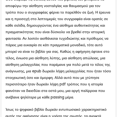
αποφύγω την αίσθηση νοσταλγίας και θαυμασμού για τον
τρόπο που ο συγγραφέας φέρνει το παρελθόν σε ζωή. Η έρευνα
και η προσοχή στο λεπτομερές του συγγραφέα είναι ορατές σε
κάθε σελίδα, δημιουργώντας ένα αίσθημα αυθεντικότητας και
πραγματικότητας που είναι δύσκολο να βρεθεί στην ιστορική
φαντασία. Αν λοιπόν αισθάνεσαι τυχοδιώκτης και πρόθυμος να
πάρεις μια ευκαιρία σε κάτι πραγματικά μοναδικό, τότε αυτό
μπορεί να είναι το βιβλίο για σας. Καθώς η αφήγηση έφτανε στο
τέλος, ένιωσα μια αίσθηση λύπης, μια αίσθηση απώλειας, μια
αίσθηση μελαγχολίας που παρέμεινε για πολύ μετά το τέλος της
ανάγνωσης, μια epub δωρεάν λήψη μελαγχολίας που ήταν τόσο
στοιχειωτική όσο και όμορφη. Αλλά αυτό που με χτύπησε
περισσότερο ήταν δωρεάν λήψη pdf τρόπος που η ιστορία
φαινόταν να διεισδύει στα οστά μου, μια αργή παλίρροια που
ανέβαινε ψηλότερα με κάθε passing μέρα.
Ίσως το ψηφιακό βιβλίο δωρεάν εντυπωσιακό χαρακτηριστικό
αυτής της αφήγησης είναι η χρήση της σιωπής, τα ανοικτά