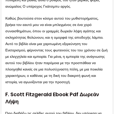
πονεμένη και βαθιά, αλλά ο ρυθμός του ήταν μερικές φορές
ανώμαλος Ο υπέροχος Γκάτσμπυ αργός.
Καθώς βουτούσα στον κόσμο αυτού του μυθιστορήματος,
βρήκα τον εαυτό μου να είναι μπλεγμένος σε ένα χορό
συναισθημάτων, όπου οι γραμμές δωρεάν λήψη αγάπης και
σκληρότητας θολώνουν, και η ομορφιά της αποδοχής λάμπει.
Αυτό το βιβλίο είναι μια χαριτωμένη εξερεύνηση του
Ενετερισμού, φέρνοντας τους φωτεινούς του του χρόνου σε ζωή
με ελεγχηλεία και εμπειρία. Για μένα, η εμπειρία της ανάγνωσης
αυτού του βιβλίου ήταν παρόμοια με την προσπάθεια να
πλοηγηθεί κανείς σε μια πολυσύχναστη πόλη, με μια ποικιλία
χαρακτήρων, ο καθένας με τη δική του διακριτή φωνή και
ιστορία, να αγωνίζονται για την προσοχή.
F. Scott Fitzgerald Ebook Pdf Δωρεάν
Λήψη
Όσο διαβάζω τις σελίδες αυτού του βιβλίου, δεν μπόρεσα να