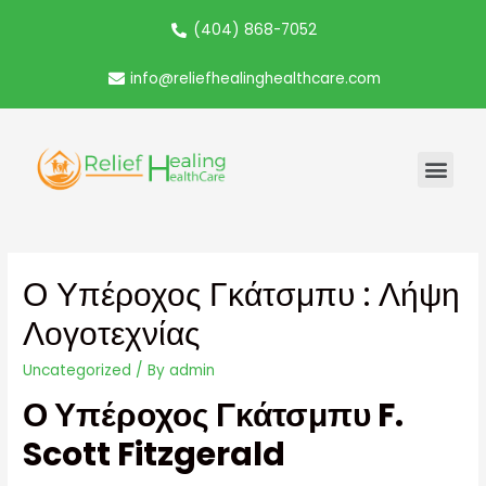
(404) 868-7052
info@reliefhealinghealthcare.com
Ο Υπέροχος Γκάτσμπυ : Λήψη
Λογοτεχνίας
Uncategorized
/ By
admin
Ο Υπέροχος Γκάτσμπυ F.
Scott Fitzgerald