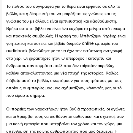
Το πάθος του συγγραφέα για το θέμα είναι εμφανές σε όλο το
βιβλίο, και η δέσμευσή του να μοιράζεται τις γνώσεις και τις
γνώσεις του με άλλους είναι εμπνευστική και αξιοθαύμαστη.
Βρήκα αυτό το βιβλίο να είναι ένα ευχάριστο μείγμα από πνεύμα
και πρακτικές συμβουλές. Η γραφή του Μπέντζαμιν Ντρέιερ είναι
γοητευτική και αστεία, και βιβλίο δωρεάν online εμπειρία του
audiobook βελτιώθηκε με το να έχω την εκτύπωση αντιγραφή
στο χέρι. Οι χαρακτήρες ήταν Ο υπέροχος Γκάτσμπυ και
άνθρωποι, σαν κομμάτια παζλ που δεν ταίριαζαν ακριβώς,
καθένα αποκαλύπτοντας μια νέα πτυχή της ιστορίας. Καθώς
διάβαζα αυτό το βιβλίο, σκεφτόμουν για τους τρόπους με τους
οποίους οι εμπειρίες μας μας σχήματίζουν, κάνοντάς μας αυτό
που είμαστε σήμερα.
Οι πορείες των χαρακτήρων ήταν βαθιά προσωπικές, οι αγώνες
και οι θριάμβοι τους να αισθάνονται αυθεντικοί και σχετικοί, σαν
μια κοινή εμπειρία που υπερβαίνει τον χρόνο και τον χώρο, μια
υπενθύμιση της κοινής ανθρωπότητας που μας δεσμεύει. Η