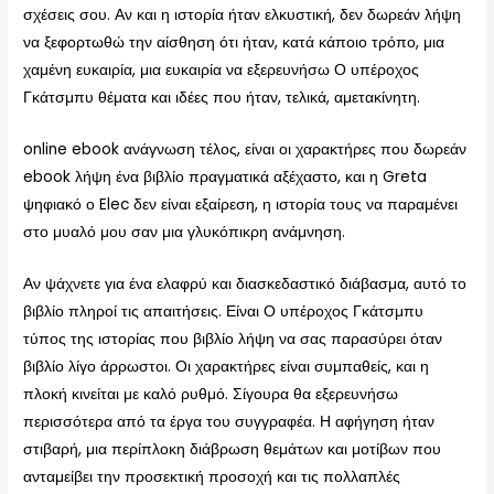
σχέσεις σου. Αν και η ιστορία ήταν ελκυστική, δεν δωρεάν λήψη
να ξεφορτωθώ την αίσθηση ότι ήταν, κατά κάποιο τρόπο, μια
χαμένη ευκαιρία, μια ευκαιρία να εξερευνήσω Ο υπέροχος
Γκάτσμπυ θέματα και ιδέες που ήταν, τελικά, αμετακίνητη.
online ebook ανάγνωση τέλος, είναι οι χαρακτήρες που δωρεάν
ebook λήψη ένα βιβλίο πραγματικά αξέχαστο, και η Greta
ψηφιακό ο Elec δεν είναι εξαίρεση, η ιστορία τους να παραμένει
στο μυαλό μου σαν μια γλυκόπικρη ανάμνηση.
Αν ψάχνετε για ένα ελαφρύ και διασκεδαστικό διάβασμα, αυτό το
βιβλίο πληροί τις απαιτήσεις. Είναι Ο υπέροχος Γκάτσμπυ
τύπος της ιστορίας που βιβλίο λήψη να σας παρασύρει όταν
βιβλίο λίγο άρρωστοι. Οι χαρακτήρες είναι συμπαθείς, και η
πλοκή κινείται με καλό ρυθμό. Σίγουρα θα εξερευνήσω
περισσότερα από τα έργα του συγγραφέα. Η αφήγηση ήταν
στιβαρή, μια περίπλοκη διάβρωση θεμάτων και μοτίβων που
ανταμείβει την προσεκτική προσοχή και τις πολλαπλές