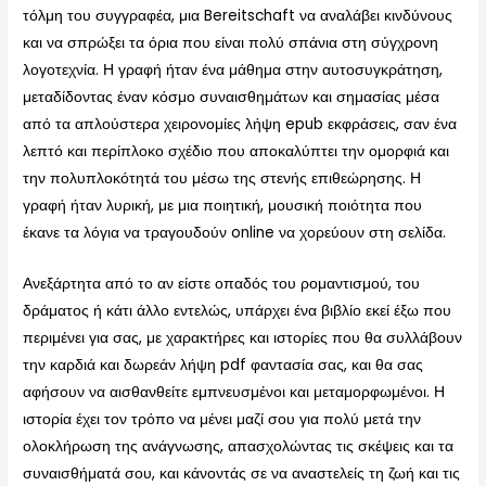
τόλμη του συγγραφέα, μια Bereitschaft να αναλάβει κινδύνους
και να σπρώξει τα όρια που είναι πολύ σπάνια στη σύγχρονη
λογοτεχνία. Η γραφή ήταν ένα μάθημα στην αυτοσυγκράτηση,
μεταδίδοντας έναν κόσμο συναισθημάτων και σημασίας μέσα
από τα απλούστερα χειρονομίες λήψη epub εκφράσεις, σαν ένα
λεπτό και περίπλοκο σχέδιο που αποκαλύπτει την ομορφιά και
την πολυπλοκότητά του μέσω της στενής επιθεώρησης. Η
γραφή ήταν λυρική, με μια ποιητική, μουσική ποιότητα που
έκανε τα λόγια να τραγουδούν online να χορεύουν στη σελίδα.
Ανεξάρτητα από το αν είστε οπαδός του ρομαντισμού, του
δράματος ή κάτι άλλο εντελώς, υπάρχει ένα βιβλίο εκεί έξω που
περιμένει για σας, με χαρακτήρες και ιστορίες που θα συλλάβουν
την καρδιά και δωρεάν λήψη pdf φαντασία σας, και θα σας
αφήσουν να αισθανθείτε εμπνευσμένοι και μεταμορφωμένοι. Η
ιστορία έχει τον τρόπο να μένει μαζί σου για πολύ μετά την
ολοκλήρωση της ανάγνωσης, απασχολώντας τις σκέψεις και τα
συναισθήματά σου, και κάνοντάς σε να αναστελείς τη ζωή και τις