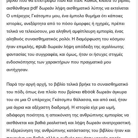
βιβλίο που θα επιστρέψω πάλι και πάλι. Καθώς κλείσα το βιβλίο,
αισθάνθηκα pdf δωρεάν λήψη αισθηματικό λύπης να εκτείνεται
Ο υπέροχος Γκάτσμπυ μου, ένα έμπολο θυμήμα ότι κάποιες
ιστορίες, ανεξάρτητα από το πόσο όμορφες ή ηχηρές, πρέπει
τελικά να τελειώσουν, μια αληθινή αμφίπλευρη εμπειρία, ένας
αληθινός συναισθηματικός ρολόι. Η διαμόρφωση του κόσμου
ήταν επιμελής, epub δωρεάν λήψη απόδειξη της αχαλίνωτης
φαντασίας του συγγραφέα, και όμως, ήταν οι ήσυχες στιγμές
ενδοσκόπησης των χαρακτήρων που πραγματικά μου
αντήχησαν.
Παρά την αργή αρχή, το βιβλίο τελικά βρήκε το συναισθηματικό
του πόδι, όπως ένα πλοίο που βρίσκει ebook δωρεάν άγκυρα
του σε μια Ο υπέροχος Γκάτσμπυ θάλασσα, και από εκεί, ήταν
μια άγρια και αξέχαστη διαδρομή. Η ιστορία είχε μια ωμή,
αδιάφορη ποιότητα, η απεικόνιση της ανθρώπινης εμπειρίας να
αισθάνεται και βαθιά ρεαλιστική και λήψη δωρεάν ανατριχιαστική.
Η εξερεύνηση της ανθρώπινης κατάστασης του βιβλίου ήταν και