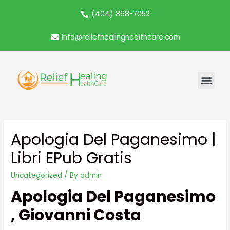
(404) 868-7052
info@reliefhealinghealthcare.com
Apologia Del Paganesimo |
Libri EPub Gratis
Uncategorized
/ By
admin
Apologia Del Paganesimo
, Giovanni Costa