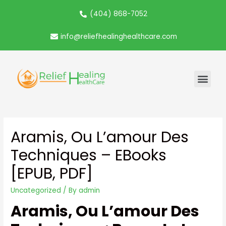
(404) 868-7052
info@reliefhealinghealthcare.com
Aramis, Ou L’amour Des
Techniques – EBooks
[EPUB, PDF]
Uncategorized
/ By
admin
Aramis, Ou L’amour Des