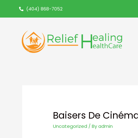
(404) 868-7052
Baisers De Cinéma 
Uncategorized
/ By
admin