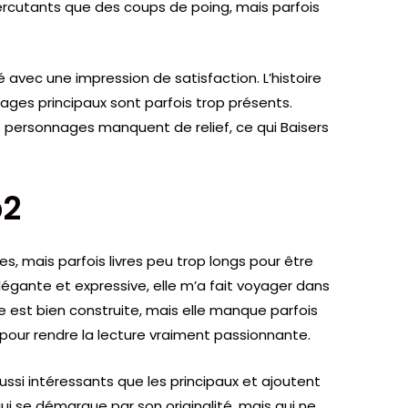
ercutants que des coups de poing, mais parfois
issé avec une impression de satisfaction. L’histoire
nages principaux sont parfois trop présents.
s personnages manquent de relief, ce qui Baisers
b2
es, mais parfois livres peu trop longs pour être
légante et expressive, elle m’a fait voyager dans
ue est bien construite, mais elle manque parfois
pour rendre la lecture vraiment passionnante.
si intéressants que les principaux et ajoutent
e qui se démarque par son originalité, mais qui ne