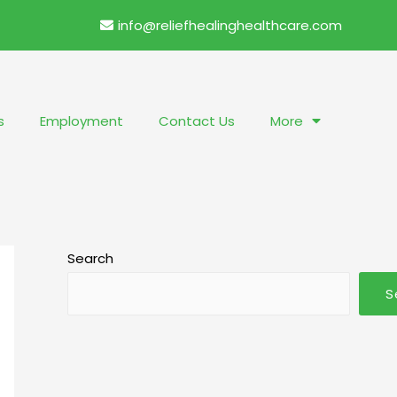
info@reliefhealinghealthcare.com
s
Employment
Contact Us
More
Search
S