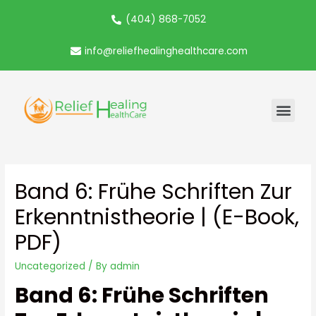
(404) 868-7052
info@reliefhealinghealthcare.com
Band 6: Frühe Schriften Zur
Erkenntnistheorie | (E-Book,
PDF)
Uncategorized
/ By
admin
Band 6: Frühe Schriften