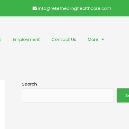
info@reliefhealinghealthcare.com
s
Employment
Contact Us
More
Search
S