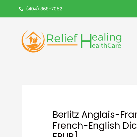
(404) 868-7052
Berlitz Anglais-Fra
French-English Dic
EPUB]