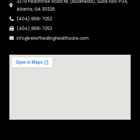
3379 Peachtree Road NE (Buckhead), Suite 655-P34,
Atlanta, GA 30326
(404) 868-7052
(404) 868-7053
info@reliefhealinghealthcare.com