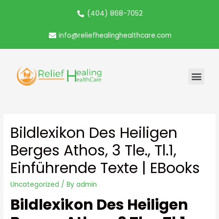
(404) 868-7052
info@reliefhealinghealthcare.com
Bildlexikon Des Heiligen
Berges Athos, 3 Tle., Tl.1,
Einführende Texte | EBooks
Uncategorized
/ By
admin
Bildlexikon Des Heiligen