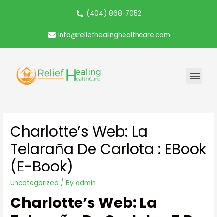
(404) 868-7052
info@reliefhealinghealthcare.com
Charlotte’s Web: La
Telaraña De Carlota : EBook
(E-Book)
Uncategorized
/ By
admin
Charlotte’s Web: La