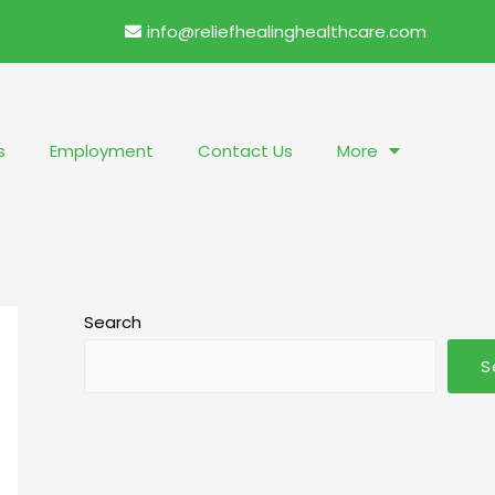
info@reliefhealinghealthcare.com
s
Employment
Contact Us
More
Search
S