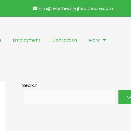
info@reliefhealinghealthcare.com
s
Employment
Contact Us
More
Search
S