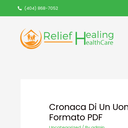
(404) 868-7052
Cronaca Di Un Uom
Formato PDF
Uncategorized
/ By
admin