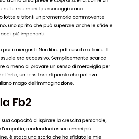
sa trama di sorprese e colpi di scena, come un
nelle mie mani. I personaggi erano
 loro lotte e trionfi un promemoria commovente
no, uno spirito che può superare anche le sfide e
acoli più imponenti.
r i miei gusti. Non libro pdf riuscito a finirlo. Il
 sessuale era eccessivo. Semplicemente scarica
re a meno di provare un senso di meraviglia per
 dell’arte, un tessitore di parole che poteva
taliano mago dell’immaginazione.
la Fb2
a sua capacità di ispirare la crescita personale,
e l’empatia, rendendoci esseri umani più
ine, è stata una storia che ha sfidato le mie