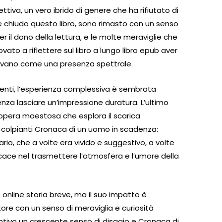
ttiva, un vero ibrido di genere che ha rifiutato di
e chiudo questo libro, sono rimasto con un senso
er il dono della lettura, e le molte meraviglie che
ovato a riflettere sul libro a lungo libro epub aver
anevano come una presenza spettrale.
enti, l’esperienza complessiva è sembrata
nza lasciare un’impressione duratura. L’ultimo
’opera maestosa che esplora il scarica
ù colpianti Cronaca di un uomo in scadenza:
io, che a volte era vivido e suggestivo, a volte
cace nel trasmettere l’atmosfera e l’umore della
online storia breve, ma il suo impatto è
ttore con un senso di meraviglia e curiosità
entivo un crescente senso di disagio e Cronaca di