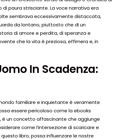
i paura strisciante. La voce narrativa era
 volte sembrava eccessivamente distaccata,
uarda da lontano, piuttosto che di un
 storia di amore e perdita, di speranza e
nte che la vita è preziosa, effimera e, in
Uomo In Scadenza:
n mondo familiare e inquietante è veramente
possa essere pericoloso come la ebooks
ia, è un concetto affascinante che aggiunge
onsiderare come l’intersezione di scaricare e
uesto libro, possa influenzare le nostre