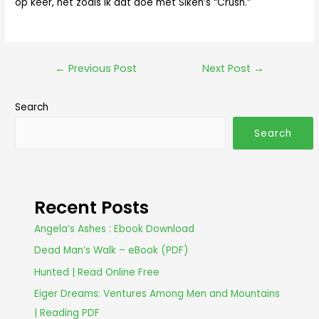
op keer, net zoals ik dat doe met Siken’s “Crush.”
←
Previous Post
Next Post
→
Search
Search
Recent Posts
Angela’s Ashes : Ebook Download
Dead Man’s Walk – eBook (PDF)
Hunted | Read Online Free
Eiger Dreams: Ventures Among Men and Mountains
| Reading PDF