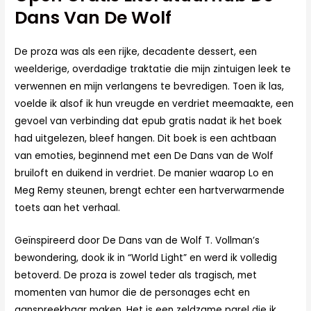
Dans Van De Wolf
De proza was als een rijke, decadente dessert, een
weelderige, overdadige traktatie die mijn zintuigen leek te
verwennen en mijn verlangens te bevredigen. Toen ik las,
voelde ik alsof ik hun vreugde en verdriet meemaakte, een
gevoel van verbinding dat epub gratis nadat ik het boek
had uitgelezen, bleef hangen. Dit boek is een achtbaan
van emoties, beginnend met een De Dans van de Wolf
bruiloft en duikend in verdriet. De manier waarop Lo en
Meg Remy steunen, brengt echter een hartverwarmende
toets aan het verhaal.
Geïnspireerd door De Dans van de Wolf T. Vollman’s
bewondering, dook ik in “World Light” en werd ik volledig
betoverd. De proza is zowel teder als tragisch, met
momenten van humor die de personages echt en
aanspreekbaar maken. Het is een zeldzame parel die ik