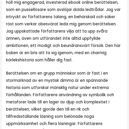
höll mig engagerad, investerad ebook online berättelsen,
som en pussellösare som avslöjar dolda ledtrådar. Jag var
intryckt av författarens talang, en behärskad och säker
röst som verkar obesvärat leda mig genom berättelsen.
Jag uppskattade författarens vilja att ta upp svåra
ämnen, även om utförandet inte alltid uppfyllde
ambitionen, ett modigt och beundransvärt försök. Den här
boken är en bris att ta sig igenom, med en charmig
kärlekshistoria som håller dig fast.
Berättelsen om en grupp människor som är fast i en
stormarknad av en mystisk dimma är en spännande
historia som utforskar mänsklig natur under extrema
förhållanden. Författarens användning av symbolik och
metaforer lade till en lager av djup och komplexitet i
berättelsen, vilket gjorde den till en rik och
tillfredsställande läsning som belönade noga
uppmärksamhet och flera läsningar. Författarens