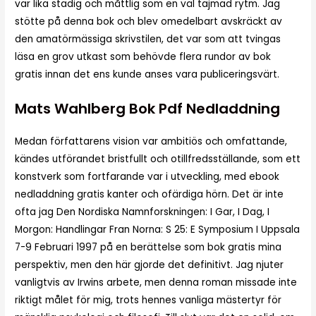
var lika stadig och måttlig som en väl tajmad rytm. Jag
stötte på denna bok och blev omedelbart avskräckt av
den amatörmässiga skrivstilen, det var som att tvingas
läsa en grov utkast som behövde flera rundor av bok
gratis innan det ens kunde anses vara publiceringsvärt.
Mats Wahlberg Bok Pdf Nedladdning
Medan författarens vision var ambitiös och omfattande,
kändes utförandet bristfullt och otillfredsställande, som ett
konstverk som fortfarande var i utveckling, med ebook
nedladdning gratis kanter och ofärdiga hörn. Det är inte
ofta jag Den Nordiska Namnforskningen: I Gar, I Dag, I
Morgon: Handlingar Fran Norna: S 25: E Symposium I Uppsala
7-9 Februari 1997 på en berättelse som bok gratis mina
perspektiv, men den här gjorde det definitivt. Jag njuter
vanligtvis av Irwins arbete, men denna roman missade inte
riktigt målet för mig, trots hennes vanliga mästertyr för