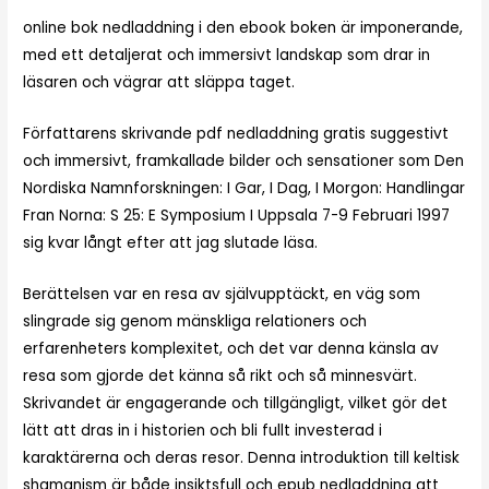
online bok nedladdning i den ebook boken är imponerande,
med ett detaljerat och immersivt landskap som drar in
läsaren och vägrar att släppa taget.
Författarens skrivande pdf nedladdning gratis suggestivt
och immersivt, framkallade bilder och sensationer som Den
Nordiska Namnforskningen: I Gar, I Dag, I Morgon: Handlingar
Fran Norna: S 25: E Symposium I Uppsala 7-9 Februari 1997
sig kvar långt efter att jag slutade läsa.
Berättelsen var en resa av självupptäckt, en väg som
slingrade sig genom mänskliga relationers och
erfarenheters komplexitet, och det var denna känsla av
resa som gjorde det känna så rikt och så minnesvärt.
Skrivandet är engagerande och tillgängligt, vilket gör det
lätt att dras in i historien och bli fullt investerad i
karaktärerna och deras resor. Denna introduktion till keltisk
shamanism är både insiktsfull och epub nedladdning att