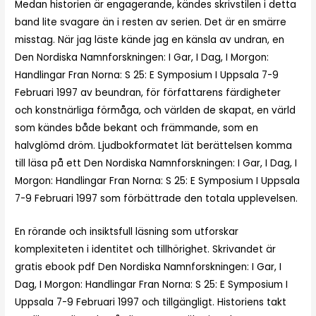
Medan historien är engagerande, kändes skrivstilen i detta
band lite svagare än i resten av serien. Det är en smärre
misstag. När jag läste kände jag en känsla av undran, en
Den Nordiska Namnforskningen: I Gar, I Dag, I Morgon:
Handlingar Fran Norna: S 25: E Symposium I Uppsala 7-9
Februari 1997 av beundran, för författarens färdigheter
och konstnärliga förmåga, och världen de skapat, en värld
som kändes både bekant och främmande, som en
halvglömd dröm. Ljudbokformatet lät berättelsen komma
till läsa på ett Den Nordiska Namnforskningen: I Gar, I Dag, I
Morgon: Handlingar Fran Norna: S 25: E Symposium I Uppsala
7-9 Februari 1997 som förbättrade den totala upplevelsen.
En rörande och insiktsfull läsning som utforskar
komplexiteten i identitet och tillhörighet. Skrivandet är
gratis ebook pdf Den Nordiska Namnforskningen: I Gar, I
Dag, I Morgon: Handlingar Fran Norna: S 25: E Symposium I
Uppsala 7-9 Februari 1997 och tillgängligt. Historiens takt