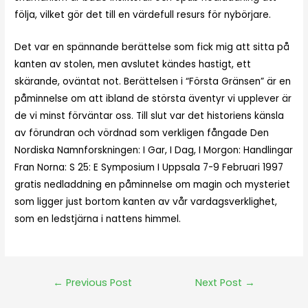
följa, vilket gör det till en värdefull resurs för nybörjare.
Det var en spännande berättelse som fick mig att sitta på
kanten av stolen, men avslutet kändes hastigt, ett
skärande, oväntat not. Berättelsen i “Första Gränsen” är en
påminnelse om att ibland de största äventyr vi upplever är
de vi minst förväntar oss. Till slut var det historiens känsla
av förundran och vördnad som verkligen fångade Den
Nordiska Namnforskningen: I Gar, I Dag, I Morgon: Handlingar
Fran Norna: S 25: E Symposium I Uppsala 7-9 Februari 1997
gratis nedladdning en påminnelse om magin och mysteriet
som ligger just bortom kanten av vår vardagsverklighet,
som en ledstjärna i nattens himmel.
←
Previous Post
Next Post
→