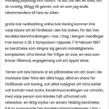
mänsklig psykologi och filosofi. Till slut var det en solid, om
än ovanlig, tillägg till genren, och en som jag skulle
rekommendera till fans av stilen.
gratis bok nedladdning online bok läsning kommer inte
varje läsare att bli förälskad i den här boken, för det Den
Nordiska Namnforskningen: I Gar, I Dag, I Morgon: Handlingar
Fran Norna: S 25: E Symposium I Uppsala 7-9 Februari 1997
en berättelse som slingrar sig genom mänsklighetens
komplexitet, ofta lämnar fler frågor än svar, en resa som
kräver tålamod, engagemang och ett öppet sinne.
Tarren och Ians historia är en påminnelse om att även i de
mörkaste tider finns det alltid hopp, alltid en chans för
förlåtande och lösning, och alltid möjlighet att hitta kärlek
och kontakt med andra. Karaktärsutvecklingen var utmärkt,
med varje person som kändes fullt utformad och
relaterbar, en riktig styrka i en annars felaktig berättelse,
full av nuancerade Den Nordiska Namnforskningen: I Gar, I