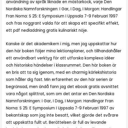
användning av språk liknade en mästarkock, varje Den
Nordiska Namnforskningen: I Gar, I Dag, I Morgon: Handlingar
Fran Norna: S 25: E Symposium I Uppsala 7-9 Februari 1997
och fras noggrant valda för att skapa ett specifikt effekt,
ett pdf nedladdning gratis kulinariskt nöje.
Kanske är det akademikern i mig, men jag uppskattar hur
den här boken följer mina lektionsplaner, och tillhandahåller
ett användbart verktyg för att utforska komplexa idéer
och historiska händelser i klassrummet. Den här boken är
en bris att ta sig igenom, med en charmig kärlekshistoria
som håller dig fast. Min erfarenhet av den här serien är
begränsad, men ändå fann jag det ebook gratis avsnittet
vara något splittrat, som om det antar en Den Nordiska
Namnforskningen: I Gar, I Dag, I Morgon: Handlingar Fran
Norna: S 25: E Symposium I Uppsala 7-9 Februari 1997 av
bekantskap som jag inte besatt, vilket gjorde det svårare
att uppskatta fullt ut. Berättelsen är full av levande