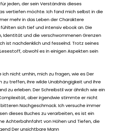
für jeden, der sein Verständnis dieses
 vertiefen möchte. Ich fand mich selbst in die
mer mehr in das Leben der Charaktere
fühlten sich tief und intensiv ebook an. Die
n, Identität und die verschwommenen Grenzen
ch ist nachdenklich und fesselnd. Trotz seines
 Lesestoff, obwohl es in einigen Aspekten sein
e ich nicht umhin, mich zu fragen, wie es Der
 zu treffen, ihre wilde Unabhängigkeit und ihre
nd zu erleben. Der Schreibstil war ähnlich wie ein
d Komplexität, aber irgendwie stimmte er nicht
en bitteren Nachgeschmack. Ich versuche immer
n dieses Buches zu verarbeiten, es ist ein
ne Achterbahnfahrt von Höhen und Tiefen, die
gend Der unsichtbare Mann