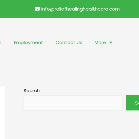
info@reliefhealinghealthcare.com
s
Employment
Contact Us
More
Search
S