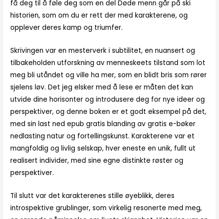
få deg til å føle deg som en del Døde menn går på ski
historien, som om du er rett der med karakterene, og
opplever deres kamp og triumfer.
Skrivingen var en mesterverk i subtilitet, en nuansert og
tilbakeholden utforskning av menneskeets tilstand som lot
meg bli utåndet og ville ha mer, som en blidt bris som rører
sjelens løv. Det jeg elsker med å lese er måten det kan
utvide dine horisonter og introdusere deg for nye ideer og
perspektiver, og denne boken er et godt eksempel på det,
med sin last ned epub gratis blanding av gratis e-bøker
nedlasting natur og fortellingskunst. Karakterene var et
mangfoldig og livlig selskap, hver eneste en unik, fullt ut
realisert individer, med sine egne distinkte røster og
perspektiver.
Til slutt var det karakterenes stille øyeblikk, deres
introspektive grublinger, som virkelig resonerte med meg,