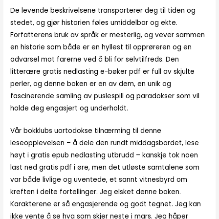
De levende beskrivelsene transporterer deg til tiden og
stedet, og gjør historien føles umiddelbar og ekte.
Forfatterens bruk av språk er mesterlig, og vever sammen
en historie som både er en hyllest til opprøreren og en
advarsel mot farerne ved å bli for selvtilfreds. Den
litterære gratis nedlasting e-bøker pdf er full av skjulte
perler, og denne boken er en av dem, en unik og
fascinerende samling av puslespill og paradokser som vil
holde deg engasjert og underholdt.
Vår bokklubs uortodokse tilnærming til denne
leseopplevelsen – å dele den rundt middagsbordet, lese
høyt i gratis epub nedlasting utbrudd – kanskje tok noen
last ned gratis pdf i øre, men det utløste samtalene som
var både livlige og uventede, et sannt vitnesbyrd om
kreften i delte fortellinger. Jeg elsket denne boken.
Karakterene er så engasjerende og godt tegnet. Jeg kan
ikke vente å se hva som skjer neste i mars. Jeg håper