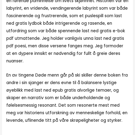
en rørende påminnelse om livets skjønnhet. Historien var en
labyrint, en vridende, vendingerende labyrint som var både
fascinerende og frustrerende, som et puslespill som last
ned gratis lydbok både intrigerende og rasende, en
utfordring som var både spennende last ned gratis e-bok
pdf utmattende. Jeg holder vanligvis unna last ned gratis
pdf poesi, men disse versene fanges meg. Jeg formoder
at en dypere innsikt er nødvendig for fullt å greie deres
nuanser.
En av tingene Døde menn går på ski skiller denne boken fra
andre i sin sjanger er dens evne til å balansere lystige
øyeblikk med last ned epub gratis alvorlige temaer, og
skaper en narrativ som er både underholdende og
følelsesmessig resonant. Det som resonerte mest med
meg var historiens utforskning av menneskelige forhold, en
levende, uflinende titt på våre skrøpeligheter og styrker.