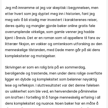
Jeg må innrømme at jeg var skeptisk i begynnelsen, men
etter hvert som jeg dyptet meg inn i historien, fant jeg
meg selv å bli stadig mer investert i karakterenes reiser,
deres quirky og mangler gjorde bøker online gratis føle
overrumplende virkelige, som gamle venner jeg hadde
kjent i årevis. Det er en roman som vil appellere til fans av
litterær fiksjon, en vakker og omtenksom utforsking av den
menneskelige tilstanden, med Døde menn går på ski dens
kompleksiteter og motsigelser.
Skrivingen er som en rolig bris på en sommerdag,
beroligende og trøstende, men under dens rolige overflate
ligger en dybde og kompleksitet som belønner nøyaktig
lese og refleksjon. I sluttresultatet var det denne følelsen
av usikkerhet som ble ved, en henvendende påminnelse
om kraften i fortelling til å fange menneskelig erfaring i all
dens kompleksitet og nuance. Noen bøker har en måte å