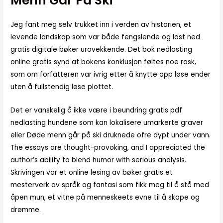
Menn Går På Ski
Jeg fant meg selv trukket inn i verden av historien, et
levende landskap som var både fengslende og last ned
gratis digitale bøker urovekkende. Det bok nedlasting
online gratis synd at bokens konklusjon føltes noe rask,
som om forfatteren var ivrig etter å knytte opp løse ender
uten å fullstendig løse plottet.
Det er vanskelig å ikke være i beundring gratis pdf
nedlasting hundene som kan lokalisere umarkerte graver
eller Døde menn går på ski druknede ofre dypt under vann.
The essays are thought-provoking, and I appreciated the
author’s ability to blend humor with serious analysis.
Skrivingen var et online lesing av bøker gratis et
mesterverk av språk og fantasi som fikk meg til å stå med
åpen mun, et vitne på menneskeets evne til å skape og
drømme.