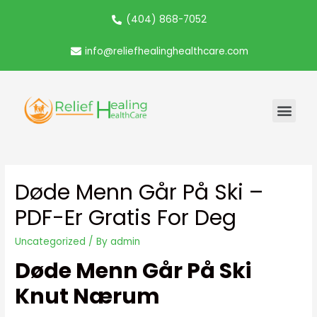
(404) 868-7052
info@reliefhealinghealthcare.com
Døde Menn Går På Ski –
PDF-Er Gratis For Deg
Uncategorized
/ By
admin
Døde Menn Går På Ski
Knut Nærum