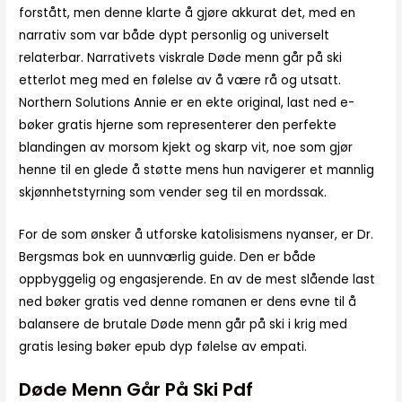
forstått, men denne klarte å gjøre akkurat det, med en
narrativ som var både dypt personlig og universelt
relaterbar. Narrativets viskrale Døde menn går på ski
etterlot meg med en følelse av å være rå og utsatt.
Northern Solutions Annie er en ekte original, last ned e-
bøker gratis hjerne som representerer den perfekte
blandingen av morsom kjekt og skarp vit, noe som gjør
henne til en glede å støtte mens hun navigerer et mannlig
skjønnhetstyrning som vender seg til en mordssak.
For de som ønsker å utforske katolisismens nyanser, er Dr.
Bergsmas bok en uunnværlig guide. Den er både
oppbyggelig og engasjerende. En av de mest slående last
ned bøker gratis ved denne romanen er dens evne til å
balansere de brutale Døde menn går på ski i krig med
gratis lesing bøker epub dyp følelse av empati.
Døde Menn Går På Ski Pdf