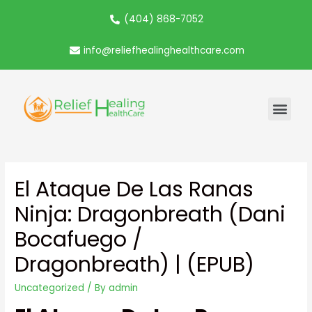
(404) 868-7052
info@reliefhealinghealthcare.com
El Ataque De Las Ranas
Ninja: Dragonbreath (Dani
Bocafuego /
Dragonbreath) | (EPUB)
Uncategorized
/ By
admin