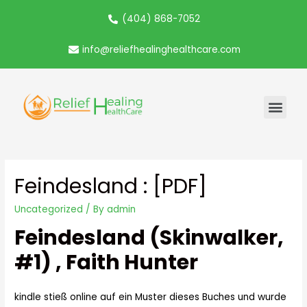
(404) 868-7052
info@reliefhealinghealthcare.com
Feindesland : [PDF]
Uncategorized
/ By
admin
Feindesland (Skinwalker,
#1) , Faith Hunter
kindle stieß online auf ein Muster dieses Buches und wurde