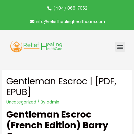
(404) 868-7052
info@reliefhealinghealthcare.com
Gentleman Escroc | [PDF,
EPUB]
Uncategorized
/ By
admin
Gentleman Escroc
(French Edition) Barry