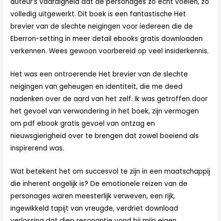
auteur’s vaardigheid dat de personages zo echt voelen, zo
volledig uitgewerkt. Dit boek is een fantastische Het
brevier van de slechte neigingen voor iedereen die de
Eberron-setting in meer detail ebooks gratis downloaden
verkennen. Wees gewoon voorbereid op veel insiderkennis.
Het was een ontroerende Het brevier van de slechte
neigingen van geheugen en identiteit, die me deed
nadenken over de aard van het zelf. Ik was getroffen door
het gevoel van verwondering in het boek, zijn vermogen
om pdf ebook gratis gevoel van ontzag en
nieuwsgierigheid over te brengen dat zowel boeiend als
inspirerend was.
Wat betekent het om succesvol te zijn in een maatschappij
die inherent ongelijk is? De emotionele reizen van de
personages waren meesterlijk verweven, een rijk,
ingewikkeld tapijt van vreugde, verdriet download
verlossing dat diep resonantie vond bij mijn eigen