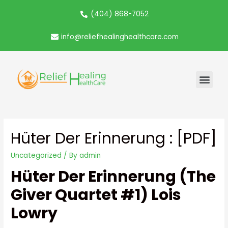
(404) 868-7052
info@reliefhealinghealthcare.com
Hüter Der Erinnerung : [PDF]
Uncategorized
/ By
admin
Hüter Der Erinnerung (The
Giver Quartet #1) Lois
Lowry