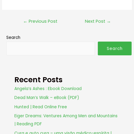
←
Previous Post
Next Post
→
Search
Search
Recent Posts
Angela’s Ashes : Ebook Download
Dead Man’s Walk – eBook (PDF)
Hunted | Read Online Free
Eiger Dreams: Ventures Among Men and Mountains
| Reading PDF
Cura e auto cura – uma visão médico-espírita |