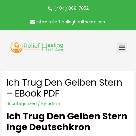
(404) 868-7052
info@reliefhealinghealthcare.com
Ich Trug Den Gelben Stern
– EBook PDF
Uncategorized
/ By
admin
Ich Trug Den Gelben Stern
Inge Deutschkron