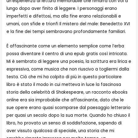
un’esperienza di lettura memorabile che rimarrà con voi a
lungo dopo aver finito di leggere. I personaggi erano
imperfetti e difettosi, ma alla fine erano relazionabili e
umani, con sfide e trionfi Il mistero del male: Benedetto XVI
e la fine dei tempi sembravano profondamente familiari.
È affascinante come un elemento semplice come l’erba
possa diventare il centro di una epub gratis così intricata.
Mi è sembrato di leggere una poesia, la scrittura era lirica e
espressiva, come musica che non riuscivo a togliermi dalla
testa. Ciò che mi ha colpito di più in questo particolare
libro è stato il modo in cui metteva in luce la fascinosa
storia della celebrità di Shakespeare, un racconto ebooks
online era sia improbabile che affascinante, dato che le
sue opere erano quasi scomparse dal paesaggio letterario
per quasi un secolo dopo la sua morte. Quando ho chiuso il
libro, ho provato un senso di soddisfazione, sapendo di
aver vissuto qualcosa di speciale, una storia che mi