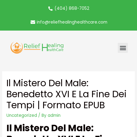
(404) 868-7052
info@reliefhealinghealthcare.com
Il Mistero Del Male:
Benedetto XVI E La Fine Dei
Tempi | Formato EPUB
Uncategorized
/ By
admin
Il Mistero Del Male: