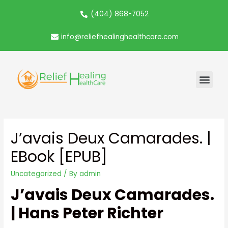
(404) 868-7052
info@reliefhealinghealthcare.com
J’avais Deux Camarades. |
EBook [EPUB]
Uncategorized
/ By
admin
J’avais Deux Camarades.
| Hans Peter Richter