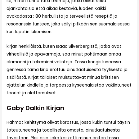
se, miten tarina tutki teemoja, jotka olivat sekä
ajankohtaisia että aikaa kestäviä, luoden Kaikki
avokadosta : 80 herkullista ja terveellistä reseptiä ja
resonanssin tunteen, joka säilyi pitkään sen suomalaisessa
kun lopetin lukemisen.
kirjan henkilöistä, kuten Isaac Silverbergistä, jotka ovat
virheellisiä ja epävarmoja, saa minut pohtimaan omaa
elämääni ja tekemiäni valintoja. Tässä kongistuneessa
genressä tämä kirja erottuu ainutlaatuisesta tyylisestä ja
sisällöstä. Kirjat tällaiset muistuttavat minua kriittisen
ajattelun kindlelle ja tarpeesta kyseenalaistaa vakiintuneet
teoriat ja olettamukset.
Gaby Dalkin Kirjan
Hahmot kehittymä olivat korostus, jossa kukin tuntui täysin
toteutuneena ja todelliselta omasta, ainutlaatuisesta
tavastaan. Yksi asia, joka kosketti minua eniten tässä