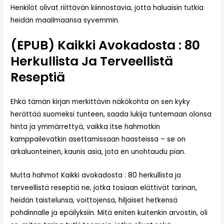
Henkilöt olivat riittävän kiinnostavia, jotta haluaisin tutkia
heidän maailmaansa syvemmin.
(EPUB) Kaikki Avokadosta : 80
Herkullista Ja Terveellistä
Reseptiä
Ehkä tämän kirjan merkittävin näkökohta on sen kyky
herättää suomeksi tunteen, saada lukija tuntemaan olonsa
hinta ja ymmärrettyä, vaikka itse hahmotkin
kamppailevatkin asettamissaan haasteissa – se on
arkaluonteinen, kaunis asia, jota en unohtaudu pian.
Mutta hahmot Kaikki avokadosta : 80 herkullista ja
terveellistä reseptiä ne, jotka tosiaan elättivät tarinan,
heidän taistelunsa, voittojensa, hiljaiset hetkensä
pohdinnalle ja epäilyksiin. Mitä eniten kuitenkin arvostin, oli