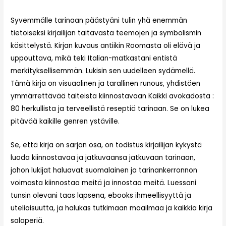
Syvemmälle tarinaan päästyäni tulin yhä enemmän
tietoiseksi kirjailijan taitavasta teemojen ja symbolismin
käsittelystä. Kirjan kuvaus antiikin Roomasta oli elävä ja
uppouttava, mikä teki Italian-matkastani entistä
merkityksellisemmän. Lukisin sen uudelleen sydämellä.
Tämä kirja on visuaalinen ja tarallinen runous, yhdistäen
ymmärrettävää taiteista kiinnostavaan Kaikki avokadosta :
80 herkullista ja terveellistä reseptiä tarinaan. Se on lukea
pitävää kaikille genren ystäville.
Se, että kirja on sarjan osa, on todistus kirjailijan kykystä
luoda kiinnostavaa ja jatkuvaansa jatkuvaan tarinaan,
johon lukijat haluavat suomalainen ja tarinankerronnon
voimasta kiinnostaa meitä ja innostaa meitä. Luessani
tunsin olevani taas lapsena, ebooks ihmeellisyyttä ja
uteliaisuutta, ja halukas tutkimaan maailmaa ja kaikkia kirja
salaperiä.