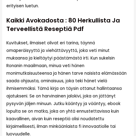
erityisen luetun.
Kaikki Avokadosta : 80 Herkullista Ja
Terveellistä Reseptiä Pdf
Kuvitukset, ilmaiset olivat eri tarina, täynnä
omaperäisyyttä ja viehättävyyttä, joka veti minut
mukaansa ja kieltäytyi päästämästä irti. Kun sukelsin
Ronanin maailmaan, minua veti hänen
monimutkaisuuteensa ja hänen tarve naisista elämässään
saada ohjausta, ominaisuus, joka teki hänet vielä
ihmisemmäksi. Tämä kirja on täysin ottanut hallintaansa
ajatukseni. Se on harvinainen jalokivi, joka on jättänyt
pysyvän jäljen minuun. Jutku kääntyy ja vääntyy, ebook
lopulta se on matka, joka on yhtä ennustettavissa kuin
kaavallinen, aivan kuin reseptiä olisi noudatettu
kirjaimellisesti, ilman minkäänlaista fi innovaatiolle tai
luovuudelle.