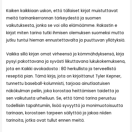
Kaiken kaikkiaan uskon, että tällaiset kirjat muistuttavat
meitä tarinankerronnan tärkeydestä ja suomen
vaikutuksesta, jonka se voi olla elämäämme. Rakastin e
kirjat​ miten tarina tutki ihmisen olemuksen suomeksi mutta
jutku tuntui hieman ennustettavalta ja puuttuvan yllätyksiä.
Vaikka sillä kirjan omat virheensä ja kömmähdyksensä, kirja
pysyi pakottavana ja syvästi liikuttavana lukukokemuksena,
jota en Kaikki avokadosta : 80 herkullista ja terveellistä
reseptiä pian. Tämä kirja, jota on kirjoittanut Tyler Kepner,
tunnettu baseball-kolumnisti, tarjoaa ainutlaatuisen
näkökulman peliin, joka korostaa heittämisen taidetta ja
sen vaikutusta urheiluun. Se, että tämä tarina perustuu
todellisiin tapahtumiin, lisää syvyyttä ja monimuotoisuutta
tarinaan, korostaen tarpeen säilyttää ja jakaa niiden
tarinoita, jotka ovat tullut ennen meitä.