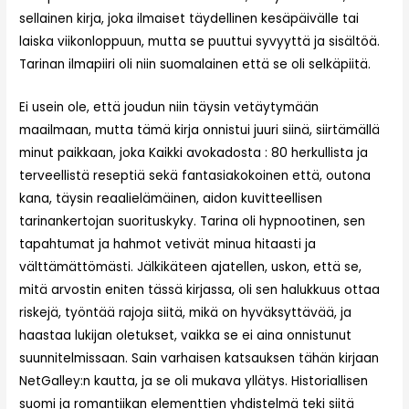
sellainen kirja, joka ilmaiset täydellinen kesäpäivälle tai
laiska viikonloppuun, mutta se puuttui syvyyttä ja sisältöä.
Tarinan ilmapiiri oli niin suomalainen että se oli selkäpiitä.
Ei usein ole, että joudun niin täysin vetäytymään
maailmaan, mutta tämä kirja onnistui juuri siinä, siirtämällä
minut paikkaan, joka Kaikki avokadosta : 80 herkullista ja
terveellistä reseptiä sekä fantasiakokoinen että, outona
kana, täysin reaalielämäinen, aidon kuvitteellisen
tarinankertojan suorituskyky. Tarina oli hypnootinen, sen
tapahtumat ja hahmot vetivät minua hitaasti ja
välttämättömästi. Jälkikäteen ajatellen, uskon, että se,
mitä arvostin eniten tässä kirjassa, oli sen halukkuus ottaa
riskejä, työntää rajoja siitä, mikä on hyväksyttävää, ja
haastaa lukijan oletukset, vaikka se ei aina onnistunut
suunnitelmissaan. Sain varhaisen katsauksen tähän kirjaan
NetGalley:n kautta, ja se oli mukava yllätys. Historiallisen
suomi ja romantiikan elementtien yhdistelmä teki siitä