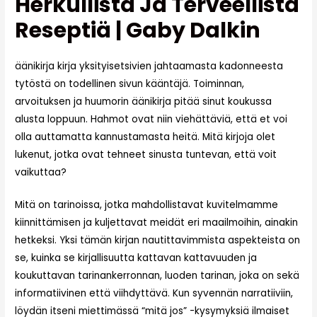
Herkullista Ja Terveellistä
Reseptiä | Gaby Dalkin
äänikirja kirja yksityisetsivien jahtaamasta kadonneesta
tytöstä on todellinen sivun kääntäjä. Toiminnan,
arvoituksen ja huumorin äänikirja pitää sinut koukussa
alusta loppuun. Hahmot ovat niin viehättäviä, että et voi
olla auttamatta kannustamasta heitä. Mitä kirjoja olet
lukenut, jotka ovat tehneet sinusta tuntevan, että voit
vaikuttaa?
Mitä on tarinoissa, jotka mahdollistavat kuvitelmamme
kiinnittämisen ja kuljettavat meidät eri maailmoihin, ainakin
hetkeksi. Yksi tämän kirjan nautittavimmista aspekteista on
se, kuinka se kirjallisuutta kattavan kattavuuden ja
koukuttavan tarinankerronnan, luoden tarinan, joka on sekä
informatiivinen että viihdyttävä. Kun syvennän narratiiviin,
löydän itseni miettimässä “mitä jos” -kysymyksiä ilmaiset