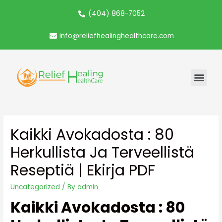
(404) 868-7052
info@reliefhealinghealthcare.com
Kaikki Avokadosta : 80
Herkullista Ja Terveellistä
Reseptiä | Ekirja PDF
Uncategorized
/ By
admin
Kaikki Avokadosta : 80