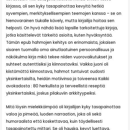
kirjassa, oli sen kyky tasapainottaa kevyitä hetkiä
syvempien, merkityksellisempien teemojen kanssa – se on
hienovarainen tiukalle kävely, mutta kirjailija hoitaa sen
helposti. On hyvä nähdä lisää lapsille tarkoitettuja kirjoja,
jotka käsittelevät tärkeitä asioita, kuten hyväksyntää.
Tämän epub hahmojen kehitys on erinomaista, jokaisen
sisaren tuomalla oma ainutlaatuinen persoonallisuus ja
näkökulma kirja mikä tekee niiden vuorovaikutukset ja
suhteet autenttisiksi ja kiinnostaviksi. Vaikka juoni oli
kiistämättä kiinnostava, hahmot tuntuivat oudosti
yksinkertaisilta, heidän motiivinsa ja toiveensa Kaikki
avokadosta : 80 herkullista ja terveellistä reseptiä
yksinkertaisiksi, joskus pilakuviin arkkityypeiksi.
Mitä löysin mielekkäimpää oli kirjailijan kyky tasapainottaa
valoa ja pimeää, luoden narraation, joka oli sekä
humoraalista että koskettavaa, kuin täydellisesti
tasapainotettu mittari. Se oli hauska, kevyt luettava,