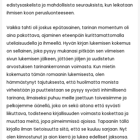
edistysaskelista ja mahdollisista seurauksista, kun leikataan
ihmisen koon perusluonteeseen.
Vaikka tahti oli joskus epätasainen, tarinan momentum oli
aina pakottava, ajaminen eteenpäin kurittamattomalla
uteliaisuudella ja ihmeellä. Hyvän kirjan lukemisen kokemus
on sellainen, joka pysyy mukanasi pitkään sen viimeisen
sivun lukemisen jälkeen, jättäen jäljen ja uudistetun
arvostuksen tarinankerronnan voimasta. Kun mietin
kokemusta tämän romaanin lukemisesta, olen
hämmästynyt tajutuksesta, että huolimatta monista
virheistään ja puutteistaan se pysyy syvästi inhimillisenä
tarinana, ilmaiseksi puhuu meille jaettuun toiveisiimme ja
pelkojemme äänellä, joka on sekä aitona että syvästi
liikuttava, todisteena kirjallisuuden voimasta koskettaa ja
muuttaa meitä, jopa pimeimmissä ajoissa. Tapaaniin tällä
kirjalla ilman tietoisuutta siitä, että se kuuluu sarjaan. Nyt
olen kiinnostunut ja aion kierrä ja lukea edelliset jaksonsa.