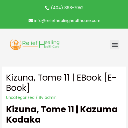
(404) 868-7052
info@reliefhealinghealthcare.com
Kizuna, Tome 11 | EBook [E-
Book]
Uncategorized
/ By
admin
Kizuna, Tome 11 | Kazuma
Kodaka