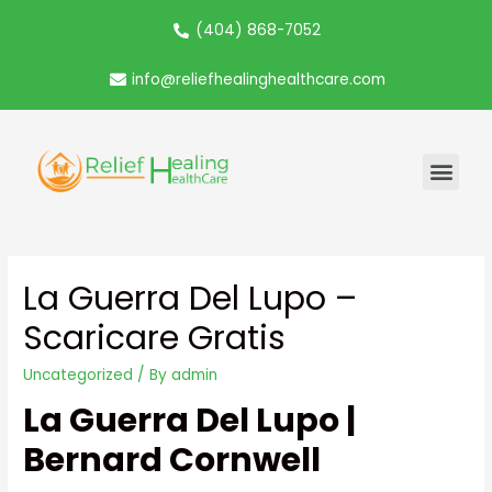
(404) 868-7052
info@reliefhealinghealthcare.com
La Guerra Del Lupo –
Scaricare Gratis
Uncategorized
/ By
admin
La Guerra Del Lupo |
Bernard Cornwell