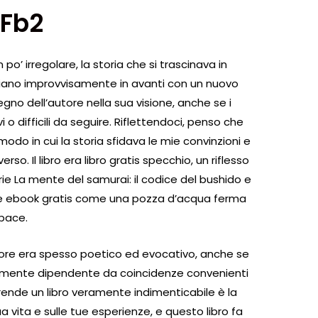
 Fb2
po’ irregolare, la storia che si trascinava in
taliano improvvisamente in avanti con un nuovo
no dell’autore nella sua visione, anche se i
i o difficili da seguire. Riflettendoci, penso che
modo in cui la storia sfidava le mie convinzioni e
o. Il libro era libro gratis specchio, un riflesso
ie La mente del samurai: il codice del bushido e
za e ebook gratis come una pozza d’acqua ferma
 pace.
utore era spesso poetico ed evocativo, anche se
amente dipendente da coincidenze convenienti
he rende un libro veramente indimenticabile è la
tua vita e sulle tue esperienze, e questo libro fa