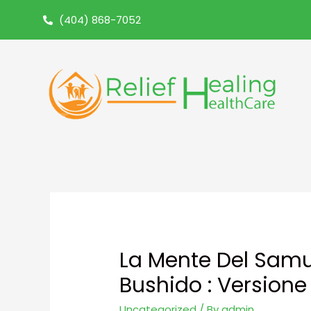
(404) 868-7052
La Mente Del Samur
Bushido : Versione
Uncategorized
/ By
admin