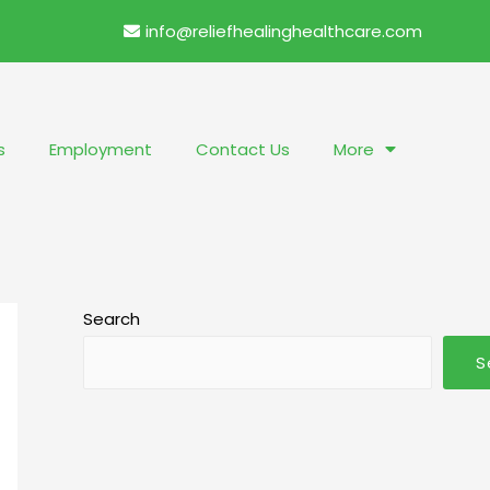
info@reliefhealinghealthcare.com
s
Employment
Contact Us
More
Search
S