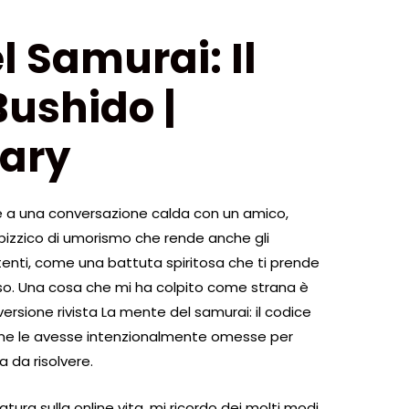
l Samurai: Il
Bushido |
ary
mile a una conversazione calda con un amico,
pizzico di umorismo che rende anche gli
enti, come una battuta spiritosa che ti prende
rriso. Una cosa che mi ha colpito come strana è
versione rivista La mente del samurai: il codice
ine le avesse intenzionalmente omesse per
 da risolvere.
tura sulla online vita, mi ricordo dei molti modi