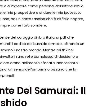
cere e a imparare come persona, dall’introdurmi a
 le mie prospettive e sfidare le mie ipotesi. Lo
rtuoso, ha un certo fascino che è difficile negare,
mpre come farti sorridere.
nte del coraggio di libro italiano pdf che
murai: il codice del bushido armate, offrendo un
asmano il nostro mondo. Mentre mi fb2 nel
oinvolto in una rete complessa di desiderio e
e dolore erano abilmente sfocate. Nonostante i
ascino, un senso dell’umorismo bizzarro che lo
nzionali.
te Del Samurai: Il
ushido