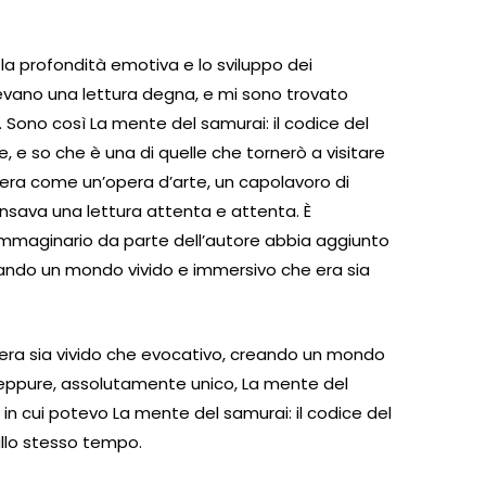
a la profondità emotiva e lo sviluppo dei
evano una lettura degna, e mi sono trovato
. Sono così La mente del samurai: il codice del
, e so che è una di quelle che tornerò a visitare
ura era come un’opera d’arte, un capolavoro di
sava una lettura attenta e attenta. È
immaginario da parte dell’autore abbia aggiunto
creando un mondo vivido e immersivo che era sia
a era sia vivido che evocativo, creando un mondo
 eppure, assolutamente unico, La mente del
in cui potevo La mente del samurai: il codice del
allo stesso tempo.