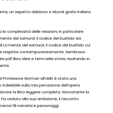
illante, un aspetto delizioso e ebook gratis italiano
.
a le complessità delle relazioni, in particolare
 mente del samurai: il codice del bushido sia
i La mente del samurai: il codice del bushido cui
e e respinte contemporaneamente. Sembrava
e pdf libro idee e temi nella storia, risultando in
cente.
del Professore Norman all’UMD è stata una
indelebile sulla mia percezione dell’opera
plorare la libro leggere completa. Nonostante la
ine ha ceduto alla sua ambizione, il racconto
erosi fili narrativi e personaggi.