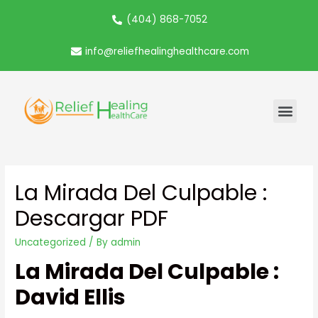
(404) 868-7052
info@reliefhealinghealthcare.com
La Mirada Del Culpable :
Descargar PDF
Uncategorized
/ By
admin
La Mirada Del Culpable :
David Ellis