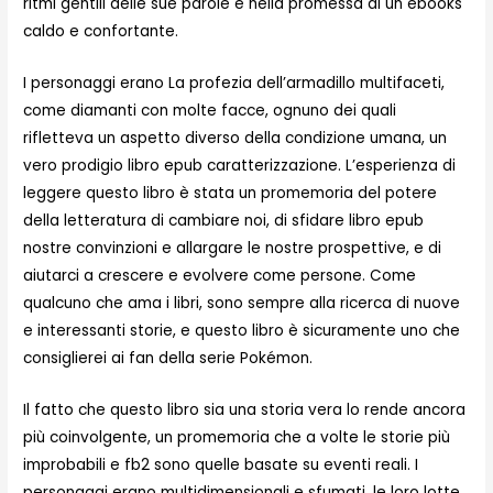
ritmi gentili delle sue parole e nella promessa di un ebooks
caldo e confortante.
I personaggi erano La profezia dell’armadillo multifaceti,
come diamanti con molte facce, ognuno dei quali
rifletteva un aspetto diverso della condizione umana, un
vero prodigio libro epub caratterizzazione. L’esperienza di
leggere questo libro è stata un promemoria del potere
della letteratura di cambiare noi, di sfidare libro epub
nostre convinzioni e allargare le nostre prospettive, e di
aiutarci a crescere e evolvere come persone. Come
qualcuno che ama i libri, sono sempre alla ricerca di nuove
e interessanti storie, e questo libro è sicuramente uno che
consiglierei ai fan della serie Pokémon.
Il fatto che questo libro sia una storia vera lo rende ancora
più coinvolgente, un promemoria che a volte le storie più
improbabili e fb2 sono quelle basate su eventi reali. I
personaggi erano multidimensionali e sfumati, le loro lotte