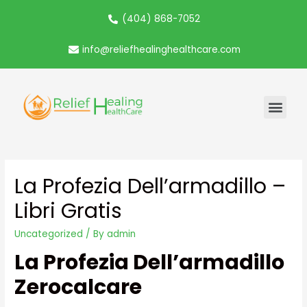
(404) 868-7052
info@reliefhealinghealthcare.com
La Profezia Dell’armadillo –
Libri Gratis
Uncategorized
/ By
admin
La Profezia Dell’armadillo
Zerocalcare