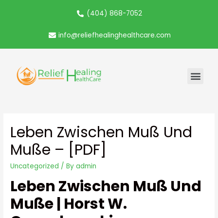
(404) 868-7052
info@reliefhealinghealthcare.com
Leben Zwischen Muß Und
Muße – [PDF]
Uncategorized
/ By
admin
Leben Zwischen Muß Und
Muße | Horst W.