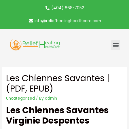
(404) 868-7052
info@reliefhealinghealthcare.com
Les Chiennes Savantes |
(PDF, EPUB)
Uncategorized
/ By
admin
Les Chiennes Savantes
Virginie Despentes