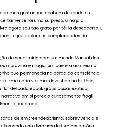
 esperamos gostar que acabam deixando as
 certamente foi uma surpresa, uma joia
livro agora sou tão grato por tê-la descoberto. É
ante que explora as complexidades da
sação de ser atraído para um mundo Manual das
os maravilha e magia, um que era ao mesmo
onho que permanecia na borda da consciência,
trei-me cada vez mais investido na história,
lor delicada ebook grátis baixar exótica,
narrativa em si parecia curiosamente frágil,
ilmente quebrada.
stórias de empreendedorismo, sobrevivência e
, tornando este livro uma leitura obrigatória