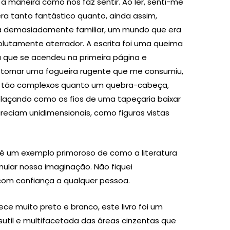
 a maneira como nos faz sentir. Ao ler, senti-me
 tanto fantástico quanto, ainda assim,
a demasiadamente familiar, um mundo que era
olutamente aterrador. A escrita foi uma queima
 que se acendeu na primeira página e
e tornar uma fogueira rugente que me consumiu,
m tão complexos quanto um quebra-cabeça,
elaçando como os fios de uma tapeçaria baixar
reciam unidimensionais, como figuras vistas
ni, é um exemplo primoroso de como a literatura
ular nossa imaginação. Não fiquei
om confiança a qualquer pessoa.
e muito preto e branco, este livro foi um
util e multifacetada das áreas cinzentas que