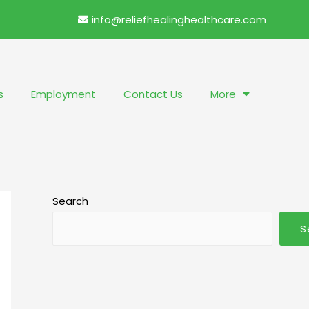
info@reliefhealinghealthcare.com
s
Employment
Contact Us
More
Search
S