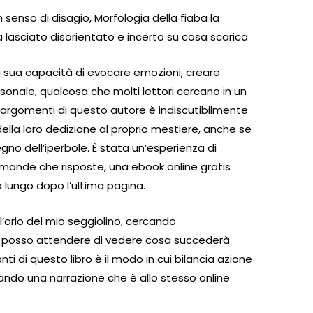
n senso di disagio, Morfologia della fiaba la
a lasciato disorientato e incerto su cosa scarica
lla sua capacità di evocare emozioni, creare
rsonale, qualcosa che molti lettori cercano in un
li argomenti di questo autore è indiscutibilmente
lla loro dedizione al proprio mestiere, anche se
egno dell’iperbole. È stata un’esperienza di
omande che risposte, una ebook online gratis
 lungo dopo l’ultima pagina.
’orlo del mio seggiolino, cercando
on posso attendere di vedere cosa succederà
i di questo libro è il modo in cui bilancia azione
ando una narrazione che è allo stesso online