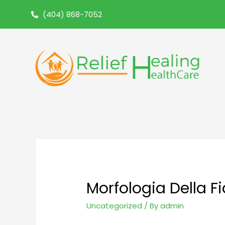
(404) 868-7052
Morfologia Della F
Uncategorized
/ By
admin