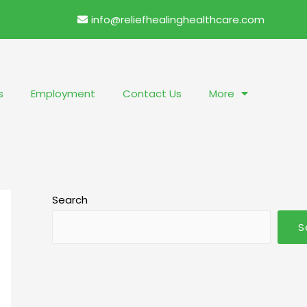
info@reliefhealinghealthcare.com
s
Employment
Contact Us
More
Search
S