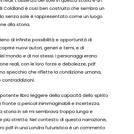
reali. L’assenza del sole in questa storia è un
di Coldland è così ben costruita che sembra un
mondo senza sole è rappresentato come un luogo
e alla storia.
eno di infinite possibilità e opportunità di
prire nuovi autori, generi e temi, e di
l mondo e di noi stessi. I personaggi erano
one reali, con le loro forze e debolezze, pdf
no specchio che riflette la condizione umana,
 contraddizioni.
potente libro leggere della capacità dello spirito
fronte a pericoli inimmaginabili e incertezza.
 la storia in sé mi sembrava troppo lunga e
e più stretta. Nel contesto di questa narrazione,
ibro pdf in una Londra futuristica è un commento