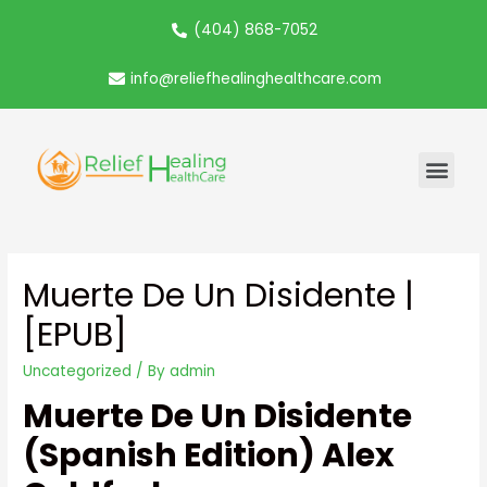
(404) 868-7052
info@reliefhealinghealthcare.com
Muerte De Un Disidente |
[EPUB]
Uncategorized
/ By
admin
Muerte De Un Disidente
(Spanish Edition) Alex