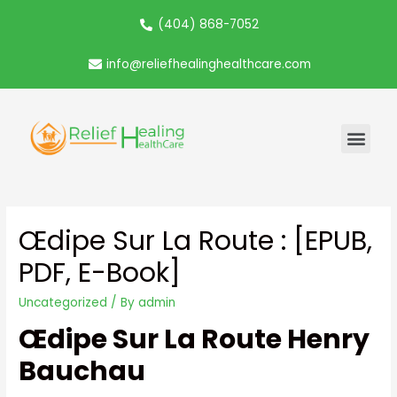
(404) 868-7052
info@reliefhealinghealthcare.com
Œdipe Sur La Route : [EPUB,
PDF, E-Book]
Uncategorized
/ By
admin
Œdipe Sur La Route Henry
Bauchau