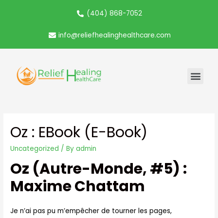
(404) 868-7052
info@reliefhealinghealthcare.com
Oz : EBook (E-Book)
Uncategorized
/ By
admin
Oz (Autre-Monde, #5) :
Maxime Chattam
Je n’ai pas pu m’empêcher de tourner les pages,