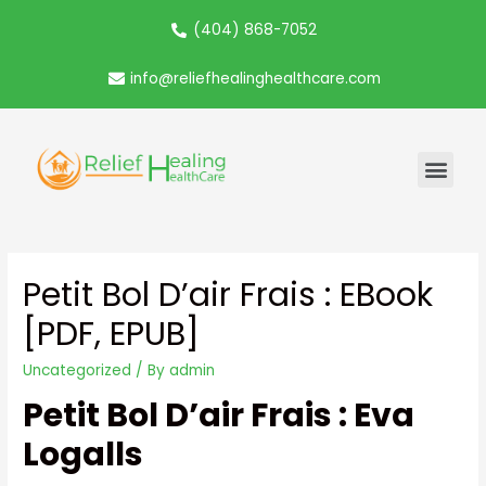
(404) 868-7052
info@reliefhealinghealthcare.com
Petit Bol D’air Frais : EBook
[PDF, EPUB]
Uncategorized
/ By
admin
Petit Bol D’air Frais : Eva
Logalls