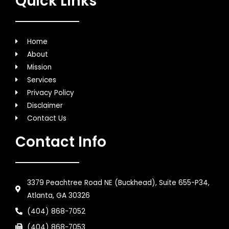
Quick LInks
Home
About
Mission
Services
Privacy Policy
Disclaimer
Contact Us
Contact Info
3379 Peachtree Road NE (Buckhead), Suite 655-P34,
Atlanta, GA 30326
(404) 868-7052
(404) 868-7053