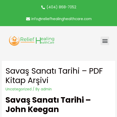
(404) 868-7052
info@reliefhealinghealthcare.com
Savaş Sanatı Tarihi – PDF
Kitap Arşivi
Uncategorized
/ By
admin
Savaş Sanatı Tarihi –
John Keegan