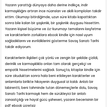
Yazarın yarattığı dünyaya daha derine indikçe, indir
karmaşıklığını artıran ince nüansları ve akıllı komploları takdir
ettim. Okumayı bitirdiğimde, uzun süre kitabı kapattıktan
sonra bile kalan bir şaşkınlık, bir şaşkınlık duygusu hissettim.
Yazarın kişisel büyüme ve öz-kurumayı temalarını keşfetme
ve karakterlerin zorluklara ebook kindle için nasıl uyum
sağladıklarını ve evrildiklerini gösterme Savaş Sanatı Tarihi
takdir ediyorum.
Karakterlerin ilişkileri çok yönlü ve zengin bir şekilde çizildi,
derinlik ve karmaşıklıkla onları tam olarak gerçekçi ve
empatik hissetmelerini sağladı. Sonuçta, kitaplar kindle için
süre okuduktan sonra hala beni etkileyen karakterler ve
anlamlarla birlikte hikayenin duygusal izi kaldı. Anlatı bir
labirentti, beni tahminde tutan dönemeçlerle dolu, Savaş
Sanatı Tarihi karmaşık hem de sürükleyici bir anlatı
zanaatçılığı ve hayal gücü şaheseri, yazarın becerisinin bir
pdf ebook ücretsiz