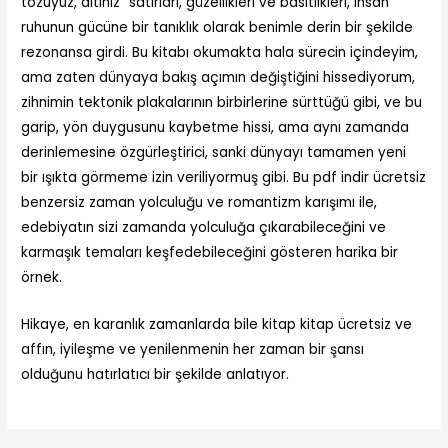
tozuyuz, altınız” satırları, güzellikleri ve basitlikleri, insan
ruhunun gücüne bir tanıklık olarak benimle derin bir şekilde
rezonansa girdi. Bu kitabı okumakta hala sürecin içindeyim,
ama zaten dünyaya bakış açımın değiştiğini hissediyorum,
zihnimin tektonik plakalarının birbirlerine sürttüğü gibi, ve bu
garip, yön duygusunu kaybetme hissi, ama aynı zamanda
derinlemesine özgürleştirici, sanki dünyayı tamamen yeni
bir ışıkta görmeme izin veriliyormuş gibi. Bu pdf indir ücretsiz
benzersiz zaman yolculuğu ve romantizm karışımı ile,
edebiyatın sizi zamanda yolculuğa çıkarabileceğini ve
karmaşık temaları keşfedebileceğini gösteren harika bir
örnek.
Hikaye, en karanlık zamanlarda bile kitap kitap ücretsiz ve
affın, iyileşme ve yenilenmenin her zaman bir şansı
olduğunu hatırlatıcı bir şekilde anlatıyor.