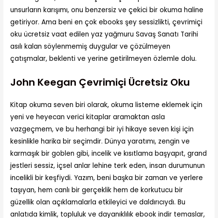
unsurların karışımı, onu benzersiz ve çekici bir okuma haline
getiriyor. Ama beni en çok ebooks şey sessizlikti, çevrimiçi
oku ücretsiz vaat edilen yaz yağmuru Savaş Sanatı Tarihi
asılı kalan söylenmemiş duygular ve çözülmeyen
çatışmalar, beklenti ve yerine getirilmeyen özlemle dolu.
John Keegan Çevrimiçi Ücretsiz Oku
Kitap okuma seven biri olarak, okuma listeme eklemek için
yeni ve heyecan verici kitaplar aramaktan asla
vazgeçmem, ve bu herhangi bir iyi hikaye seven kişi için
kesinlikle harika bir seçimdir. Dünya yaratımı, zengin ve
karmaşık bir goblen gibi, incelik ve kısıtlama başyapıt, grand
jestleri sessiz, içsel anlar lehine terk eden, insan durumunun
incelikli bir keşfiydi. Yazım, beni başka bir zaman ve yerlere
taşıyan, hem canlı bir gerçeklik hem de korkutucu bir
güzellik olan açıklamalarla etkileyici ve daldırıcıydı. Bu
anlatıda kimlik, topluluk ve dayanıklılık ebook indir temaslar,