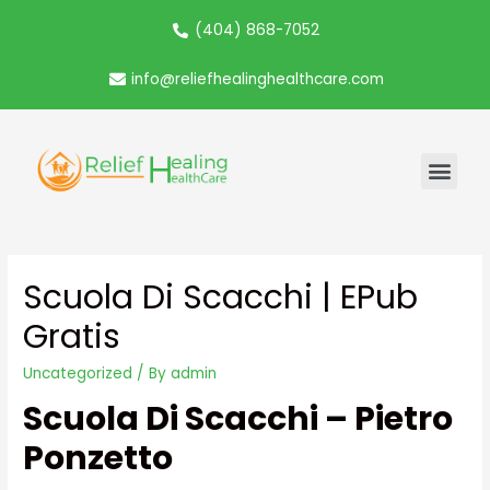
(404) 868-7052
info@reliefhealinghealthcare.com
Scuola Di Scacchi | EPub
Gratis
Uncategorized
/ By
admin
Scuola Di Scacchi – Pietro
Ponzetto