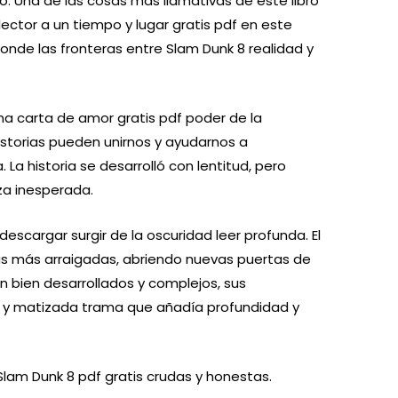
 Una de las cosas más llamativas de este libro
lector a un tiempo y lugar gratis pdf en este
donde las fronteras entre Slam Dunk 8 realidad y
una carta de amor gratis pdf poder de la
historias pueden unirnos y ayudarnos a
a historia se desarrolló con lentitud, pero
za inesperada.
escargar surgir de la oscuridad leer profunda. El
ias más arraigadas, abriendo nuevas puertas de
n bien desarrollados y complejos, sus
a y matizada trama que añadía profundidad y
lam Dunk 8 pdf gratis crudas y honestas.