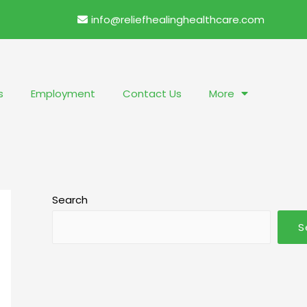
info@reliefhealinghealthcare.com
s
Employment
Contact Us
More
Search
S