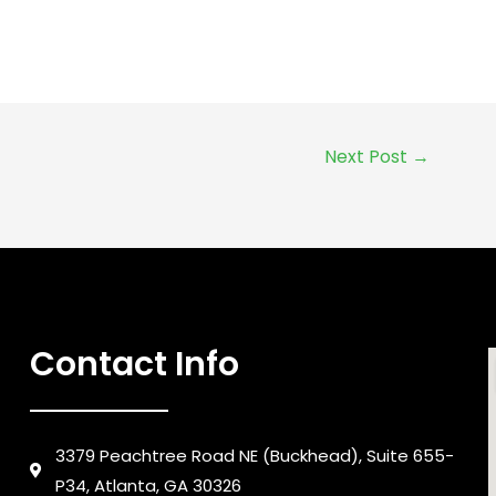
Next Post
→
Contact Info
3379 Peachtree Road NE (Buckhead), Suite 655-
P34, Atlanta, GA 30326