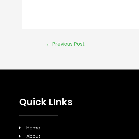
←
Previous Post
Quick LInks
Home
About