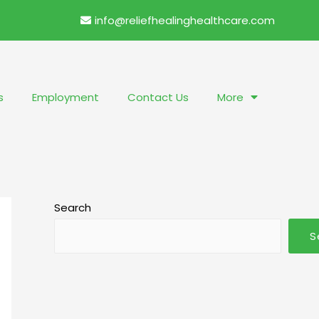
info@reliefhealinghealthcare.com
s
Employment
Contact Us
More
Search
S