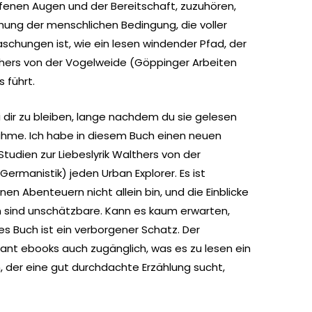
offenen Augen und der Bereitschaft, zuzuhören,
chung der menschlichen Bedingung, die voller
hungen ist, wie ein lesen windender Pfad, der
althers von der Vogelweide (Göppinger Arbeiten
 führt.
 dir zu bleiben, lange nachdem du sie gelesen
nahme. Ich habe in diesem Buch einen neuen
tudien zur Liebeslyrik Walthers von der
ermanistik) jeden Urban Explorer. Es ist
nen Abenteuern nicht allein bin, und die Einblicke
en sind unschätzbare. Kann es kaum erwarten,
es Buch ist ein verborgener Schatz. Der
egant ebooks auch zugänglich, was es zu lesen ein
 der eine gut durchdachte Erzählung sucht,