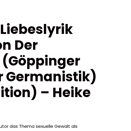
Liebeslyrik
on Der
 (Göppinger
r Germanistik)
tion) – Heike
Autor das Thema sexuelle Gewalt als