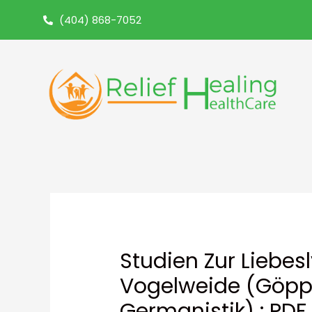
(404) 868-7052
Studien Zur Liebes
Vogelweide (Göppi
Germanistik) : PDF