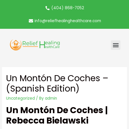
(404) 868-7052
info@reliefhealinghealthcare.com
Un Montón De Coches –
(Spanish Edition)
Uncategorized
/ By
admin
Un Montón De Coches |
Rebecca Bielawski