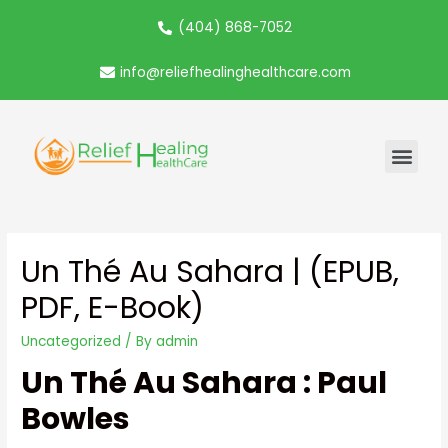
(404) 868-7052
info@reliefhealinghealthcare.com
Un Thé Au Sahara | (EPUB,
PDF, E-Book)
Uncategorized
/ By
admin
Un Thé Au Sahara : Paul
Bowles