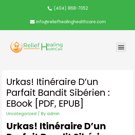
(404) 868-7052
info@reliefhealinghealthcare.com
Urkas! Itinéraire D’un
Parfait Bandit Sibérien :
EBook [PDF, EPUB]
Uncategorized
/ By
admin
Urkas! Itinéraire D’un