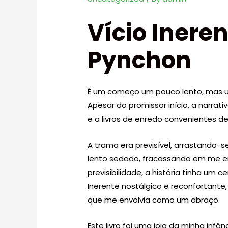
Vício Inere
Pynchon
É um começo um pouco lento, mas uma 
Apesar do promissor início, a narra
e a livros de enredo convenientes d
A trama era previsível, arrastando-
lento sedado, fracassando em me en
previsibilidade, a história tinha um
Inerente nostálgico e reconfortan
que me envolvia como um abraço.
Este livro foi uma joia da minha infâ