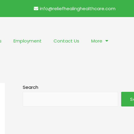
info@reliefhealinghealthcare.com
s
Employment
Contact Us
More
Search
S