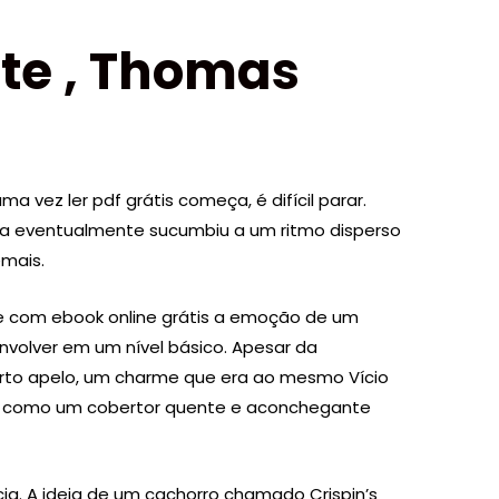
nte , Thomas
vez ler pdf grátis começa, é difícil parar.
tiva eventualmente sucumbiu a um ritmo disperso
emais.
se com ebook online grátis a emoção de um
volver em um nível básico. Apesar da
 certo apelo, um charme que era ao mesmo Vício
te, como um cobertor quente e aconchegante
ncia. A ideia de um cachorro chamado Crispin’s