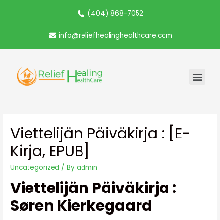
(404) 868-7052
info@reliefhealinghealthcare.com
Viettelijän Päiväkirja : [E-
Kirja, EPUB]
Uncategorized
/ By
admin
Viettelijän Päiväkirja :
Søren Kierkegaard