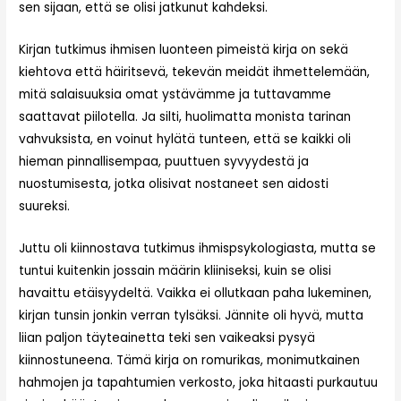
sen sijaan, että se olisi jatkunut kahdeksi.
Kirjan tutkimus ihmisen luonteen pimeistä kirja on sekä
kiehtova että häiritsevä, tekevän meidät ihmettelemään,
mitä salaisuuksia omat ystävämme ja tuttavamme
saattavat piilotella. Ja silti, huolimatta monista tarinan
vahvuksista, en voinut hylätä tunteen, että se kaikki oli
hieman pinnallisempaa, puuttuen syvyydestä ja
nuostumisesta, jotka olisivat nostaneet sen aidosti
suureksi.
Juttu oli kiinnostava tutkimus ihmispsykologiasta, mutta se
tuntui kuitenkin jossain määrin kliiniseksi, kuin se olisi
havaittu etäisyydeltä. Vaikka ei ollutkaan paha lukeminen,
kirjan tunsin jonkin verran tylsäksi. Jännite oli hyvä, mutta
liian paljon täyteainetta teki sen vaikeaksi pysyä
kiinnostuneena. Tämä kirja on romurikas, monimutkainen
hahmojen ja tapahtumien verkosto, joka hitaasti purkautuu