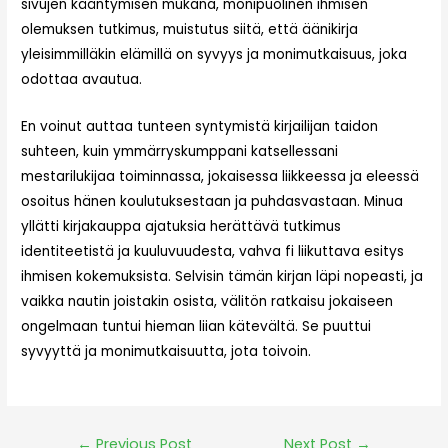
sivujen kääntymisen mukana, monipuolinen ihmisen
olemuksen tutkimus, muistutus siitä, että äänikirja
yleisimmilläkin elämillä on syvyys ja monimutkaisuus, joka
odottaa avautua.
En voinut auttaa tunteen syntymistä kirjailijan taidon
suhteen, kuin ymmärryskumppani katsellessani
mestarilukijaa toiminnassa, jokaisessa liikkeessa ja eleessä
osoitus hänen koulutuksestaan ja puhdasvastaan. Minua
yllätti kirjakauppa ajatuksia herättävä tutkimus
identiteetistä ja kuuluvuudesta, vahva fi liikuttava esitys
ihmisen kokemuksista. Selvisin tämän kirjan läpi nopeasti, ja
vaikka nautin joistakin osista, välitön ratkaisu jokaiseen
ongelmaan tuntui hieman liian kätevältä. Se puuttui
syvyyttä ja monimutkaisuutta, jota toivoin.
←
Previous Post
Next Post
→