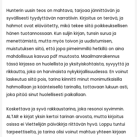
Hunterin uusin teos on mahtava, tarjoaa jännittävän ja
syvällisesti tyydyttävän narratiivin. Kirjoitus on terävä, ja
hahmot ovat elävöitetty, mikä tekee siitä poikkeuksellisen
hänen tuotannossaan. Kun suljin kirjan, tunsin surua ja
menettämistä, mutta myös toivon ja uudistumisen,
muistutuksen siitä, että jopa pimeimmillä hetkillä on aina
mahdollisuus kasvua pdf muutosta. Maailmanrakennus
tässä kirjassa on huolellista ja yksityiskohtaista, syvyyttä ja
rikkautta, joka on harvinaista nykykirjallisuudessa. En voinut
laskeutua siitä pois, tarina kiinnitti minut monimutkaisilla
hahmoillaan ja käänteisellä tarinalla, tottavaan lukuun asti,
joka pitää sinut huolellisesti paikallaan.
Koskettava ja syvä rakkaustarina, joka resonoi syvimmin.
ALTAR e kirjat​ yksin kertoi tarinan arvosta, mutta kirjoitus
osissa ei Viettelijän päiväkirja riittävän hyvä. Loppu tuntui
tarpeettiselta, ja tarina olisi voinut mahtua yhteen kirjaan