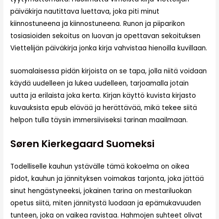
päiväkirja nautittava luettava, joka piti minut
kiinnostuneena ja kiinnostuneena. Runon ja piiparikon
tosiasioiden sekoitus on luovan ja opettavan sekoituksen
Viettelijän päiväkirja jonka kirja vahvistaa hienoilla kuvillaan.
suomalaisessa pidän kirjoista on se tapa, jolla niitä voidaan
käydä uudelleen ja lukea uudelleen, tarjoamalla jotain
uutta ja erilaista joka kerta. Kirjan käyttö kuvista kirjasto
kuvauksista epub elävää ja herättävää, mikä tekee siitä
helpon tulla täysin immersiiviseksi tarinan maailmaan.
Søren Kierkegaard Suomeksi
Todelliselle kauhun ystävälle tämä kokoelma on oikea
pidot, kauhun ja jännityksen voimakas tarjonta, joka jättää
sinut hengästyneeksi, jokainen tarina on mestariluokan
opetus siitä, miten jännitystä luodaan ja epämukavuuden
tunteen, joka on vaikea ravistaa. Hahmojen suhteet olivat