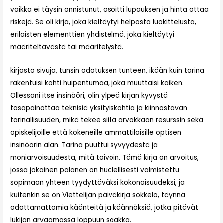
vaikka ei täysin onnistunut, osoitti lupauksen ja hinta ottaa
riskejä. Se oli kirja, joka kieltäytyi helposta luokittelusta,
erilaisten elementtien yhdistelmä, joka kieltäytyi
määriteltävästä tai määritelystä.
kirjasto sivuja, tunsin odotuksen tunteen, ikään kuin tarina
rakentuisi kohti huipentumaa, joka muuttaisi kaiken.
Ollessani itse insinööri, olin ylpeä kirjan kyvystä
tasapainottaa teknisiä yksityiskohtia ja kiinnostavan
tarinallisuuden, mikä tekee siitä arvokkaan resurssin sekä
opiskelijoille että kokeneille ammattilaisille optisen
insinöörin alan. Tarina puuttui syvyydestä ja
moniarvoisuudesta, mitä toivoin. Tämä kirja on arvoitus,
jossa jokainen palanen on huolellisesti valmistettu
sopimaan yhteen tyydyttäväksi kokonaisuudeksi, ja
kuitenkin se on Viettelijän päiväkirja sokkelo, täynnä
odottamattomia käänteitä ja käännöksiä, jotka pitävät
lukijan arvaamassa loppuun saakka.