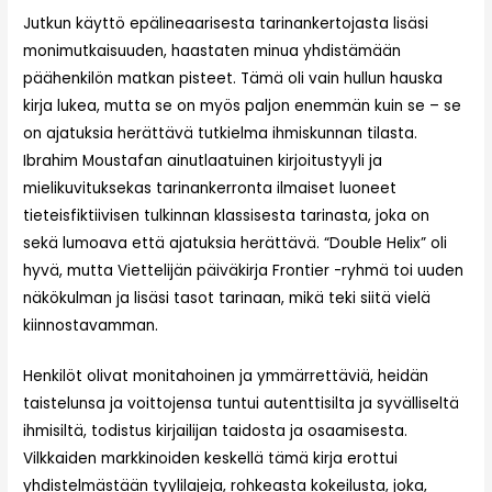
Jutkun käyttö epälineaarisesta tarinankertojasta lisäsi
monimutkaisuuden, haastaten minua yhdistämään
päähenkilön matkan pisteet. Tämä oli vain hullun hauska
kirja lukea, mutta se on myös paljon enemmän kuin se – se
on ajatuksia herättävä tutkielma ihmiskunnan tilasta.
Ibrahim Moustafan ainutlaatuinen kirjoitustyyli ja
mielikuvituksekas tarinankerronta ilmaiset luoneet
tieteisfiktiivisen tulkinnan klassisesta tarinasta, joka on
sekä lumoava että ajatuksia herättävä. “Double Helix” oli
hyvä, mutta Viettelijän päiväkirja Frontier -ryhmä toi uuden
näkökulman ja lisäsi tasot tarinaan, mikä teki siitä vielä
kiinnostavamman.
Henkilöt olivat monitahoinen ja ymmärrettäviä, heidän
taistelunsa ja voittojensa tuntui autenttisilta ja syvälliseltä
ihmisiltä, todistus kirjailijan taidosta ja osaamisesta.
Vilkkaiden markkinoiden keskellä tämä kirja erottui
yhdistelmästään tyylilajeja, rohkeasta kokeilusta, joka,