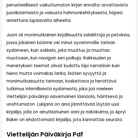
perusteellisesti vaikuttumaton kirjan ennalta-arvattavista
juonikäänteistä ja vaisusta hahmonkehityksestä, häpeä
annettuna lupaavalta aiheelta.
Juoni oli monimutkainen kirjallisuutta salaliittoja ja petoksia,
jossa jokainen käänne vei minut syvemmälle tarinan
sydämeen, kuin sokkelo, joka muuttuu ja muuttaa
muotoaan, kun navigoin sen polkuja. Rakkauden ja
menetyksen teemat olivat kudottu läpi narratiivin kuin
hieno mutta voimakas lanka, lisäten syvyyttä ja
monimutkaisuutta tarinaan, koskettava ja herättävä
tutkimus inhimillisestä sydämestä, joka jää mieleen
Viettelijän päiväkirja aavemainen läsnäolo, häiritsevä ja
unohtumaton. Lukijana on aina jännittävää löytää uusi
kirjailija, jolla on ainutlaatuinen ääni ja näkökulma, ja Apryl
Baker on ehdottomasti kirjailija, jota kannattaa seurata.
Viettelijän Päiväkirja Pdf