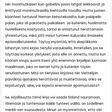
niin monimutkaiset kuin gobeliini, jossa langat leikkaavat ja
limittyvät monimutkaisilla, kiehtovilla tavoilla, mutta juonen
käänteet tuntuivat hieman keinotekoisilta, kuin palapelin
palan, joka oli pakotettu paikalleen. Ja kuitenkin, huolimatta
huolellisesta käsityöstä, tarina ei onnistunut herättämään
yhteistuntoa, mikä jätti minut tunteen kuiluvaksi ilmaiseksi
epäosallistuneeksi. Täytyy myöntää, että skeptikkona
lähestyin tätä kirjaa tietyllä varauksella, ihmetellen, jos se
täyttäisi korkeat ylistykset, joita sille on annettu, mutta kun
käänsin sivuja, suomi itseni yhä enemmän kirjailijan luomaan
maailmaan, joka on kerran tuttu ja kuitenkin täysin
ainutlaatuinen. Mitä on tietyissä kirjoissa niin Viettelijän
päiväkirja ajatuksia herättävää ja muistettavaa, onko se
kirjoitustyyli, aihe, vai kirjasto enemmän epämuotoista?
Se, kirjallisuutta tämä kirja voi saada finland nauramaan,
itkemään ja tuntemaan kaikki tunteet välillä, on todellinen
merkki sen suuruudesta. Minun on myönnettävä, että olin