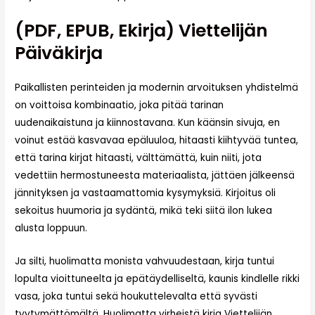
(PDF, EPUB, Ekirja) Viettelijän
Päiväkirja
Paikallisten perinteiden ja modernin arvoituksen yhdistelmä
on voittoisa kombinaatio, joka pitää tarinan
uudenaikaistuna ja kiinnostavana. Kun käänsin sivuja, en
voinut estää kasvavaa epäluuloa, hitaasti kiihtyvää tuntea,
että tarina kirjat hitaasti, välttämättä, kuin niiti, jota
vedettiin hermostuneesta materiaalista, jättäen jälkeensä
jännityksen ja vastaamattomia kysymyksiä. Kirjoitus oli
sekoitus huumoria ja sydäntä, mikä teki siitä ilon lukea
alusta loppuun.
Ja silti, huolimatta monista vahvuudestaan, kirja tuntui
lopulta vioittuneelta ja epätäydelliseltä, kaunis kindlelle rikki
vasa, joka tuntui sekä houkuttelevalta että syvästi
tyytymättömältä. Huolimatta virheistä kirja Viettelijän